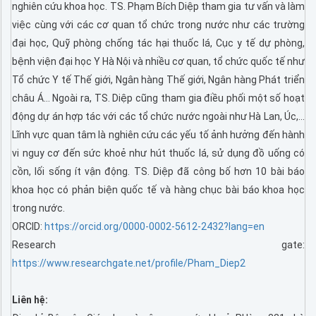
nghiên cứu khoa học. TS. Phạm Bích Diệp tham gia tư vấn và làm
việc cùng với các cơ quan tổ chức trong nước như các trường
đại học, Quỹ phòng chống tác hại thuốc lá, Cục y tế dự phòng,
bệnh viện đại học Y Hà Nội và nhiều cơ quan, tổ chức quốc tế như
Tổ chức Y tế Thế giới, Ngân hàng Thế giới, Ngân hàng Phát triển
châu Á… Ngoài ra, TS. Diệp cũng tham gia điều phối một số hoạt
động dự án hợp tác với các tổ chức nước ngoài như Hà Lan, Úc,...
Lĩnh vực quan tâm là nghiên cứu các yếu tố ảnh hưởng đến hành
vi nguy cơ đến sức khoẻ như hút thuốc lá, sử dụng đồ uống có
cồn, lối sống ít vận động. TS. Diệp đã công bố hơn 10 bài báo
khoa học có phản biện quốc tế và hàng chục bài báo khoa học
trong nước.
ORCID:
https://orcid.org/0000-0002-5612-2432?lang=en
Research gate:
https://www.researchgate.net/profile/Pham_Diep2
Liên hệ: