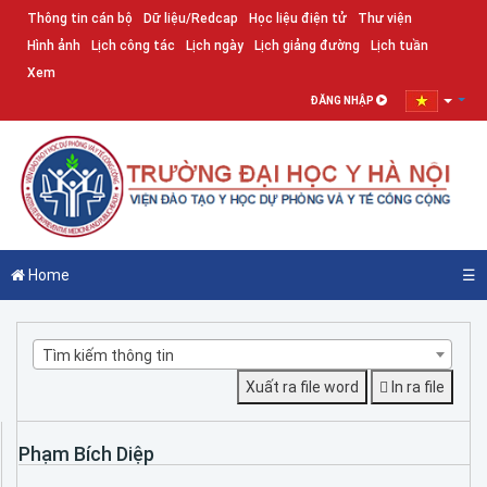
Thông tin cán bộ
Dữ liệu/Redcap
Học liệu điện tử
Thư viện
Hình ảnh
Lịch công tác
Lịch ngày
Lịch giảng đường
Lịch tuần
Xem
ĐĂNG NHẬP
Home
☰
Tìm kiếm thông tin
Xuất ra file word
In ra file
Phạm Bích Diệp