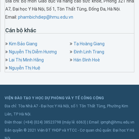
Địa chỉ: Bộ môn Giáo dục và nâng cao sức khoẻ, PHòng 321 nhà
A7, Đại học Y Hà Nội, Số 1, Tôn Thất Tùng, Đống Đa, Hà Nội.
Email:
phambichdiep@hmu.edu.vn
Cán bộ khác
Kim Bảo Giang
Tạ Hoàng Giang
Nguyễn Thị Diễm Hương
Đinh Linh Trang
Lại Thị Minh Hằng
Hán Đình Hoè
Nguyễn Thị Huệ
VIỆN ĐÀO TẠO Y HỌC DỰ PHÒNG VÀ Y TẾ CÔNG CỘNG
Địa chỉ: Tòa Nhà A7 - Đại học Y Hà Nội, số 1 Tôn Thất Tùng, Phường Kim
Liên, TP Hà Nội.
Điện thoại: (+84) (024) 38523798 (máy lẻ: 6063) | Email: ipmph@hmu.edu.vn
Bản quyền © 2021 Viện ĐT YHDP và YTCC - Cơ quan chủ quản: Đại học Y Hà
Nội