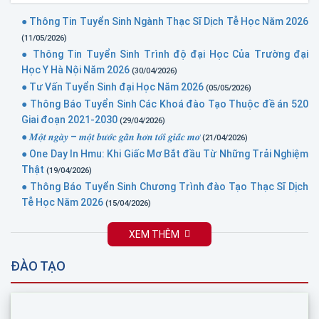
● Thông Tin Tuyển Sinh Ngành Thạc Sĩ Dịch Tễ Học Năm 2026
(11/05/2026)
● Thông Tin Tuyển Sinh Trình độ đại Học Của Trường đại
Học Y Hà Nội Năm 2026
(30/04/2026)
● Tư Vấn Tuyển Sinh đại Học Năm 2026
(05/05/2026)
● Thông Báo Tuyển Sinh Các Khoá đào Tạo Thuộc đề án 520
Giai đoạn 2021-2030
(29/04/2026)
● 𝑴𝒐̣̂𝒕 𝒏𝒈𝒂̀𝒚 – 𝒎𝒐̣̂𝒕 𝒃𝒖̛𝒐̛́𝒄 𝒈𝒂̂̀𝒏 𝒉𝒐̛𝒏 𝒕𝒐̛́𝒊 𝒈𝒊𝒂̂́𝒄 𝒎𝒐̛
(21/04/2026)
● One Day In Hmu: Khi Giấc Mơ Bắt đầu Từ Những Trải Nghiệm
Thật
(19/04/2026)
● Thông Báo Tuyển Sinh Chương Trình đào Tạo Thạc Sĩ Dịch
Tễ Học Năm 2026
(15/04/2026)
XEM THÊM
ĐÀO TẠO