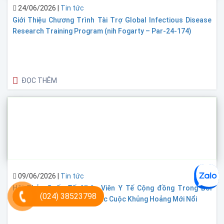
24/06/2026
|
Tin tức
Giới Thiệu Chương Trình Tài Trợ Global Infectious Disease
Research Training Program (nih Fogarty – Par-24-174)
ĐỌC THÊM
09/06/2026
|
Tin tức
Hội Thảo Quốc Tế: Nhân Viên Y Tế Cộng đồng Trong Bối
(024) 38523798
Cảnh Biến đổi Khí Hậu Và Các Cuộc Khủng Hoảng Mới Nổi