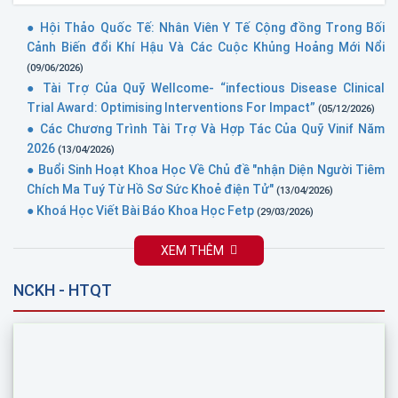
● Hội Thảo Quốc Tế: Nhân Viên Y Tế Cộng đồng Trong Bối
Cảnh Biến đổi Khí Hậu Và Các Cuộc Khủng Hoảng Mới Nổi
(09/06/2026)
● Tài Trợ Của Quỹ Wellcome- “infectious Disease Clinical
Trial Award: Optimising Interventions For Impact”
(05/12/2026)
● Các Chương Trình Tài Trợ Và Hợp Tác Của Quỹ Vinif Năm
2026
(13/04/2026)
● Buổi Sinh Hoạt Khoa Học Về Chủ đề "nhận Diện Người Tiêm
Chích Ma Tuý Từ Hồ Sơ Sức Khoẻ điện Tử"
(13/04/2026)
● Khoá Học Viết Bài Báo Khoa Học Fetp
(29/03/2026)
XEM THÊM
NCKH - HTQT