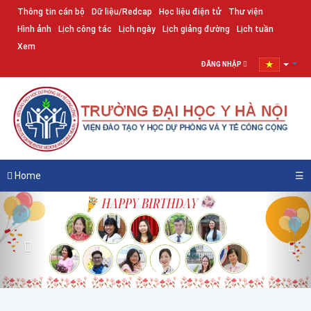
Thông tin cán bộ
Dữ liệu/Redcap
Học liệu điện tử
Thư viện
Hình ảnh
Lịch công tác
Lịch ngày
Lịch giảng đường
Lịch tuần
Xem
ĐĂNG NHẬP
Home
☰
Previous
Nex