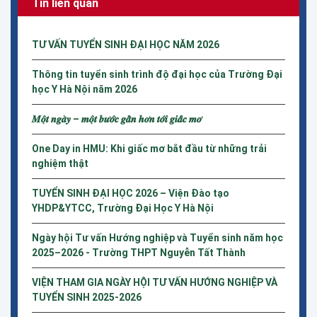
Tin liên quan
TƯ VẤN TUYỂN SINH ĐẠI HỌC NĂM 2026
Thông tin tuyển sinh trình độ đại học của Trường Đại
học Y Hà Nội năm 2026
𝑴𝒐̣̂𝒕 𝒏𝒈𝒂̀𝒚 – 𝒎𝒐̣̂𝒕 𝒃𝒖̛𝒐̛́𝒄 𝒈𝒂̂̀𝒏 𝒉𝒐̛𝒏 𝒕𝒐̛́𝒊 𝒈𝒊𝒂̂́𝒄 𝒎𝒐̛
One Day in HMU: Khi giấc mơ bắt đầu từ những trải
nghiệm thật
TUYỂN SINH ĐẠI HỌC 2026 – Viện Đào tạo
YHDP&YTCC, Trường Đại Học Y Hà Nội
Ngày hội Tư vấn Hướng nghiệp và Tuyển sinh năm học
2025–2026 - Trường THPT Nguyễn Tất Thành
VIỆN THAM GIA NGÀY HỘI TƯ VẤN HƯỚNG NGHIỆP VÀ
TUYỂN SINH 2025-2026