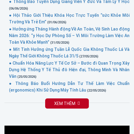
● Thông Báo Tuyển Dụng Giảng Viên Y đức Và Tâm Lý Y Học
(06/06/2026)
● Hội Thảo Giới Thiệu Khóa Học Trực Tuyến “sức Khỏe Môi
Trường Và Trẻ Em”
(01/06/2026)
● Hưởng ứng Tháng Hành động Về An Toàn, Vệ Sinh Lao động
Năm 2026: “y Học Dự Phòng Số – Vì Môi Trường Làm Việc An
Toàn Và Khỏe Mạnh”
(31/05/2026)
● Mít Tinh Hưởng ứng Tuần Lễ Quốc Gia Không Thuốc Lá Và
Ngày Thế Giới Không Thuốc Lá 31/5
(27/05/2026)
● Chuẩn Hóa Năng Lực Y Tế Cơ Sở – Bước đi Quan Trọng Xây
Dựng Hệ Thống Y Tế Thủ đô Hiện đại, Thông Minh Và Nhân
Văn
(25/05/2026)
● Thông Báo Buổi Hướng Dẫn Tư Thế Làm Việc Chuẩn
(ergonomics) Khi Sử Dụng Máy Tính Lâu
(22/05/2026)
XEM THÊM