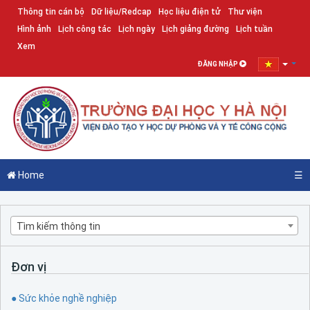
Thông tin cán bộ
Dữ liệu/Redcap
Học liệu điện tử
Thư viện
Hình ảnh
Lịch công tác
Lịch ngày
Lịch giảng đường
Lịch tuần
Xem
ĐĂNG NHẬP
Home
☰
Tìm kiếm thông tin
Đơn vị
● Sức khỏe nghề nghiệp