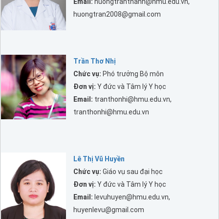
Email:
huongtranthanh@hmu.edu.vn,
huongtran2008@gmail.com
Trần Thơ Nhị
Chức vụ:
Phó trưởng Bộ môn
Đơn vị:
Y đức và Tâm lý Y học
Email:
tranthonhi@hmu.edu.vn,
tranthonhi@hmu.edu.vn
Lê Thị Vũ Huyền
Chức vụ:
Giáo vụ sau đại học
Đơn vị:
Y đức và Tâm lý Y học
Email:
levuhuyen@hmu.edu.vn,
huyenlevu@gmail.com