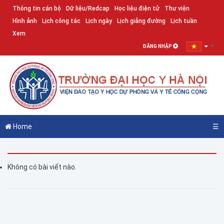
Thông tin cán bộ
Dữ liệu/Redcap
Học liệu điện tử
Thư viện
Hình ảnh
Lịch công tác
Lịch ngày
Lịch giảng đường
Lịch tuần
Xem
ĐĂNG NHẬP
Home
☰
Không có bài viết nào.