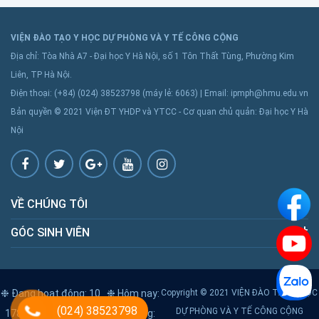
VIỆN ĐÀO TẠO Y HỌC DỰ PHÒNG VÀ Y TẾ CÔNG CỘNG
Địa chỉ: Tòa Nhà A7 - Đại học Y Hà Nội, số 1 Tôn Thất Tùng, Phường Kim
Liên, TP Hà Nội.
Điện thoại: (+84) (024) 38523798 (máy lẻ: 6063) | Email: ipmph@hmu.edu.vn
Bản quyền © 2021 Viện ĐT YHDP và YTCC - Cơ quan chủ quản: Đại học Y Hà
Nội
VỀ CHÚNG TÔI
GÓC SINH VIÊN
❉ Đang hoạt động: 10
❉ Hôm nay:
Copyright © 2021 VIỆN ĐÀO TẠO Y HỌC
(024) 38523798
DỰ PHÒNG VÀ Y TẾ CÔNG CỘNG
1783
❉ Hôm qua: 2444
❉ Tổng: