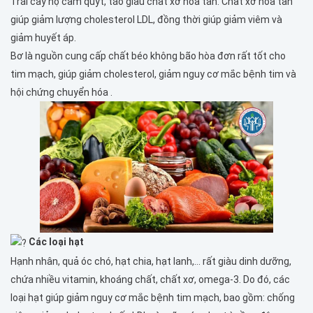
Trái cây họ cam quýt, táo giàu chất xơ hòa tan. Chất xơ hoà tan
giúp giảm lượng cholesterol LDL, đồng thời giúp giảm viêm và
giảm huyết áp.
Bơ là nguồn cung cấp chất béo không bão hòa đơn rất tốt cho
tim mạch, giúp giảm cholesterol, giảm nguy cơ mắc bệnh tim và
hội chứng chuyển hóa .
Các loại hạt
Hạnh nhân, quả óc chó, hạt chia, hạt lanh,… rất giàu dinh dưỡng,
chứa nhiều vitamin, khoáng chất, chất xơ, omega-3. Do đó, các
loại hạt giúp giảm nguy cơ mắc bệnh tim mạch, bao gồm: chống