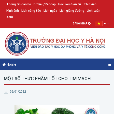
Thông tin cán bộ
Dữ liệu/Redcap
Học liệu điện tử
Thư viện
Hình ảnh
Lịch công tác
Lịch ngày
Lịch giảng đường
Lịch tuần
Xem
ĐĂNG NHẬP
Home
☰
MỘT SỐ THỰC PHẨM TỐT CHO TIM MẠCH
06/01/2022