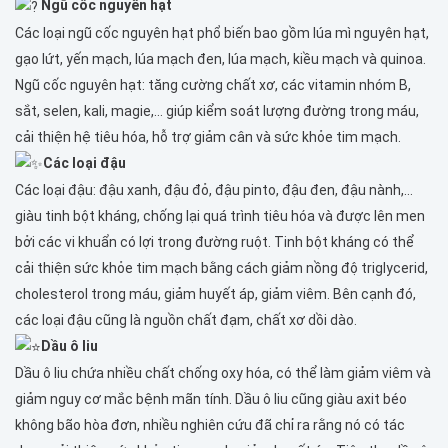
Ngũ cốc nguyên hạt
Các loại ngũ cốc nguyên hạt phổ biến bao gồm lúa mì nguyên hạt,
gạo lứt, yến mạch, lúa mạch đen, lúa mạch, kiều mạch và quinoa.
Ngũ cốc nguyên hạt: tăng cường chất xơ, các vitamin nhóm B,
sắt, selen, kali, magie,… giúp kiểm soát lượng đường trong máu,
cải thiện hệ tiêu hóa, hỗ trợ giảm cân và sức khỏe tim mạch.
Các loại đậu
Các loại đậu: đậu xanh, đậu đỏ, đậu pinto, đậu đen, đậu nành,…
giàu tinh bột kháng, chống lại quá trình tiêu hóa và được lên men
bởi các vi khuẩn có lợi trong đường ruột. Tinh bột kháng có thể
cải thiện sức khỏe tim mạch bằng cách giảm nồng độ triglycerid,
cholesterol trong máu, giảm huyết áp, giảm viêm. Bên cạnh đó,
các loại đậu cũng là nguồn chất đạm, chất xơ dồi dào.
Dầu ô liu
Dầu ô liu chứa nhiều chất chống oxy hóa, có thể làm giảm viêm và
giảm nguy cơ mắc bệnh mãn tính. Dầu ô liu cũng giàu axit béo
không bão hòa đơn, nhiều nghiên cứu đã chỉ ra rằng nó có tác