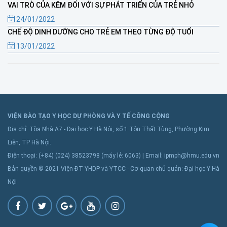
VAI TRÒ CỦA KẼM ĐỐI VỚI SỰ PHÁT TRIỂN CỦA TRẺ NHỎ
24/01/2022
CHẾ ĐỘ DINH DƯỠNG CHO TRẺ EM THEO TỪNG ĐỘ TUỔI
13/01/2022
VIỆN ĐÀO TẠO Y HỌC DỰ PHÒNG VÀ Y TẾ CÔNG CỘNG
Địa chỉ: Tòa Nhà A7 - Đại học Y Hà Nội, số 1 Tôn Thất Tùng, Phường Kim
Liên, TP Hà Nội.
Điện thoại: (+84) (024) 38523798 (máy lẻ: 6063) | Email: ipmph@hmu.edu.vn
Bản quyền © 2021 Viện ĐT YHDP và YTCC - Cơ quan chủ quản: Đại học Y Hà
Nội