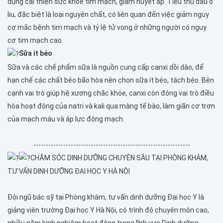
dụng cải thiện sức khỏe tim mạch, giảm huyết áp. Tiêu thụ dầu ô
liu, đặc biệt là loại nguyên chất, có liên quan đến việc giảm nguy
cơ mắc bệnh tim mạch và tỷ lệ tử vong ở những người có nguy
cơ tim mạch cao.
Sữa ít béo
Sữa và các chế phẩm sữa là nguồn cung cấp canxi dồi dào, để
hạn chế các chất béo bão hòa nên chọn sữa ít béo, tách béo. Bên
cạnh vai trò giúp hệ xương chắc khỏe, canxi còn đóng vai trò điều
hòa hoạt động của natri và kali qua màng tế bào, làm giãn cơ trơn
của mạch máu và áp lực động mạch.
---------------------------------------------------------------
CHĂM SÓC DINH DƯỠNG CHUYÊN SÂU TẠI PHÒNG KHÁM,
TƯ VẤN DINH DƯỠNG ĐẠI HỌC Y HÀ NỘI
Đội ngũ bác sỹ tại Phòng khám, tư vấn dinh dưỡng Đại học Y là
giảng viên trường Đại học Y Hà Nội, có trình độ chuyên môn cao,
nhiều năm kinh nghiệm hoạt động trong lĩnh vực Dinh dưỡng: