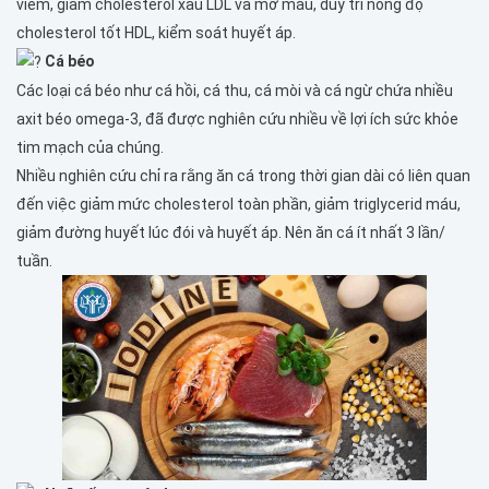
viêm, giảm cholesterol xấu LDL và mỡ máu, duy trì nồng độ
cholesterol tốt HDL, kiểm soát huyết áp.
Cá béo
Các loại cá béo như cá hồi, cá thu, cá mòi và cá ngừ chứa nhiều
axit béo omega-3, đã được nghiên cứu nhiều về lợi ích sức khỏe
tim mạch của chúng.
Nhiều nghiên cứu chỉ ra rằng ăn cá trong thời gian dài có liên quan
đến việc giảm mức cholesterol toàn phần, giảm triglycerid máu,
giảm đường huyết lúc đói và huyết áp. Nên ăn cá ít nhất 3 lần/
tuần.