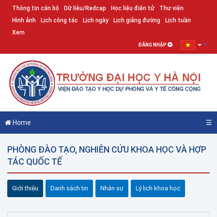
Thông tin cán bộ
Dữ liệu/Redcap
Học liệu điện tử
Thư viện
Hình ảnh
Lịch công tác
Lịch ngày
Lịch giảng đường
Lịch tuần
Xem
ĐĂNG NHẬP
Home
☰
PHÒNG ĐÀO TẠO, NGHIÊN CỨU KHOA HỌC VÀ HỢP
TÁC QUỐC TẾ
Giới thiệu
Danh sách tin
Nhân sự
Lý lịch khoa học