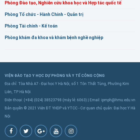
Phòng Đào tạo, Nghiên cứu khoa học và Hợp tác quốc tế
Phòng Tổ chức - Hành Chính - Quản trị
Phòng Tài chính - Kế toán
Phòng khám đa khoa và khám bệnh nghề nghiệp
VIỆN ĐÀO TẠO Y HỌC DỰ PHÒNG VÀ Y TẾ CÔNG CỘNG
Địa chỉ: Tòa Nhà A7 - Đại học Y Hà Nội, số 1 Tôn Thất Tùng, Phường Kim
Liên, TP Hà Nội.
Điện thoại: (+84) (024) 38523798 (máy lẻ: 6063) | Email: ipmph@hmu.edu.vn
Bản quyền © 2021 Viện ĐT YHDP và YTCC - Cơ quan chủ quản: Đại học Y Hà
Nội