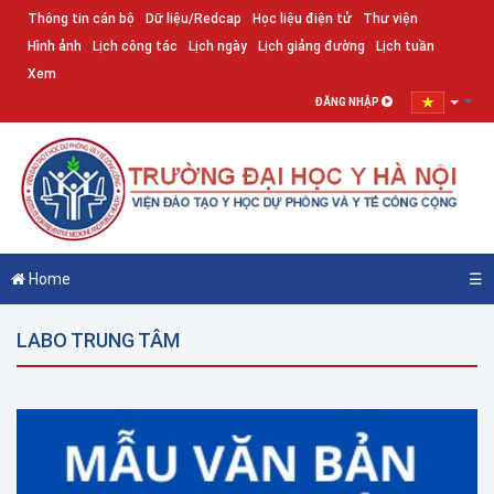
Thông tin cán bộ
Dữ liệu/Redcap
Học liệu điện tử
Thư viện
Hình ảnh
Lịch công tác
Lịch ngày
Lịch giảng đường
Lịch tuần
Xem
ĐĂNG NHẬP
Home
☰
LABO TRUNG TÂM