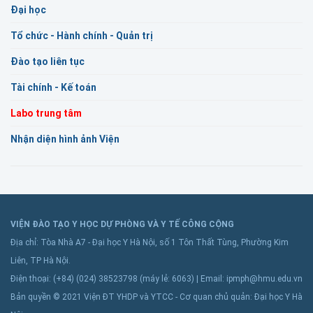
Đại học
Tổ chức - Hành chính - Quản trị
Đào tạo liên tục
Tài chính - Kế toán
Labo trung tâm
Nhận diện hình ảnh Viện
VIỆN ĐÀO TẠO Y HỌC DỰ PHÒNG VÀ Y TẾ CÔNG CỘNG
Địa chỉ: Tòa Nhà A7 - Đại học Y Hà Nội, số 1 Tôn Thất Tùng, Phường Kim
Liên, TP Hà Nội.
Điện thoại: (+84) (024) 38523798 (máy lẻ: 6063) | Email: ipmph@hmu.edu.vn
Bản quyền © 2021 Viện ĐT YHDP và YTCC - Cơ quan chủ quản: Đại học Y Hà