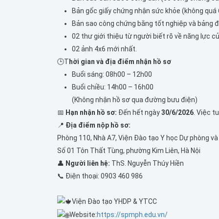
Bản gốc giấy chứng nhận sức khỏe (không quá 6
Bản sao công chứng bằng tốt nghiệp và bảng đi
02 thư giới thiệu từ người biết rõ về năng lực củ
02 ảnh 4x6 mới nhất.
🕒T
hời gian và địa điểm nhận hồ sơ
Buổi sáng: 08h00 – 12h00
Buổi chiều: 14h00 – 16h00
(
Không nhận hồ sơ qua đường bưu điện
)
📅
Hạn nhận hồ sơ:
Đến hết ngày
30/6/2026
. Việc 
📍
Địa điểm nộp hồ sơ:
Phòng 110, Nhà A7, Viện Đào tạo Y học Dự phòng và 
Số 01 Tôn Thất Tùng, phường Kim Liên, Hà Nội
👤
Người liên hệ:
ThS. Nguyễn Thúy Hiền
📞 Điện thoại: 0903 460 986
Viện Đào tạo YHDP & YTCC
Website:
https://spmph.edu.vn/