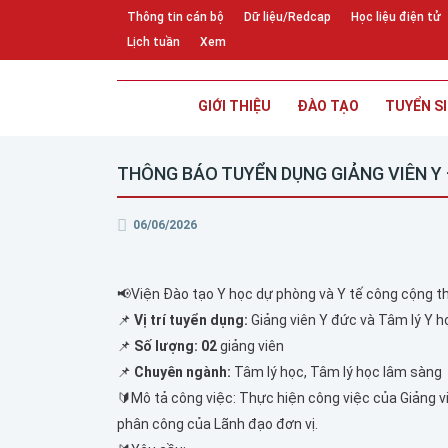
Thông tin cán bộ
Dữ liệu/Redcap
Học liệu điện tử
Lịch tuần
Xem
GIỚI THIỆU
ĐÀO TẠO
TUYỂN S
THÔNG BÁO TUYỂN DỤNG GIẢNG VIÊN Y 
06/06/2026
📢Viện Đào tạo Y học dự phòng và Y tế công cộng t
📌
Vị trí tuyển dụng:
Giảng viên Y đức và Tâm lý Y h
📌
Số lượng:
02
giảng viên
📌
Chuyên ngành:
Tâm lý học, Tâm lý học lâm sàng
🔰Mô tả công việc: Thực hiện công việc của Giảng v
phân công của Lãnh đạo đơn vị.