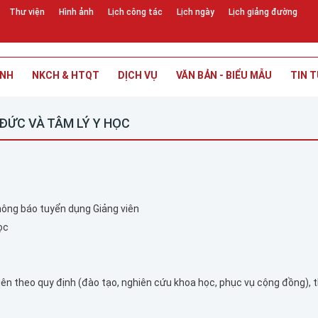
Thư viện
Hình ảnh
Lịch công tác
Lịch ngày
Lịch giảng đường
INH
NKCH & HTQT
DỊCH VỤ
VĂN BẢN - BIỂU MẪU
TIN T
ĐỨC VÀ TÂM LÝ Y HỌC
hông báo tuyển dụng Giảng viên
ọc
iên theo quy định (đào tạo, nghiên cứu khoa học, phục vụ cộng đồng), 