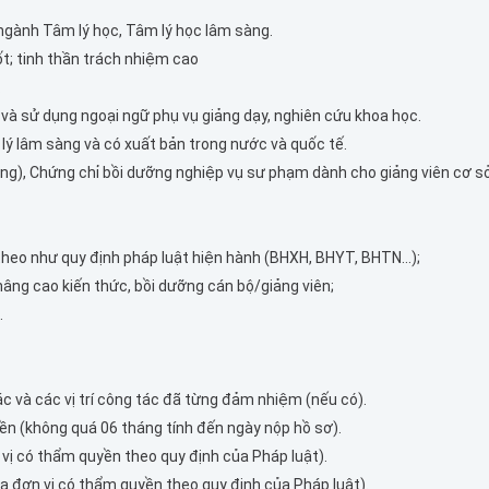
 ngành Tâm lý học, Tâm lý học lâm sàng.
t; tinh thần trách nhiệm cao
.
và sử dụng ngoại ngữ phụ vụ giảng dạy, nghiên cứu khoa học.
 lý lâm sàng và có xuất bản trong nước và quốc tế.
ơng), Chứng chỉ bồi dưỡng nghiệp vụ sư phạm dành cho giảng viên cơ s
theo như quy định pháp luật hiện hành (BHXH, BHYT, BHTN…);
âng cao kiến thức, bồi dưỡng cán bộ/giảng viên;
.
ác và các vị trí công tác đã từng đảm nhiệm (nếu có).
ền (không quá 06 tháng tính đến ngày nộp hồ sơ).
vị có thẩm quyền theo quy định của Pháp luật).
 đơn vị có thẩm quyền theo quy định của Pháp luật).