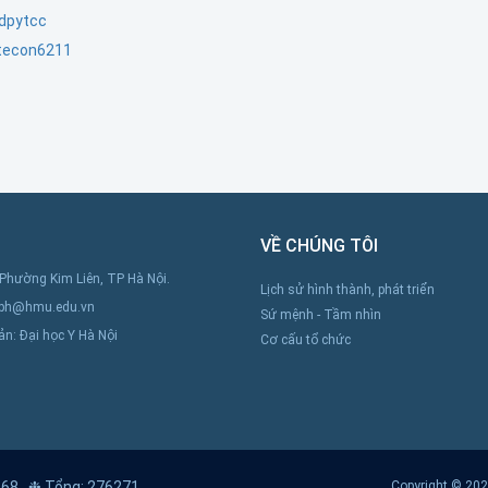
dpytcc
tecon6211
VỀ CHÚNG TÔI
 Phường Kim Liên, TP Hà Nội.
Lịch sử hình thành, phát triển
ipmph@hmu.edu.vn
Sứ mệnh - Tầm nhìn
n: Đại học Y Hà Nội
Cơ cấu tổ chức
168
❉ Tổng: 276271
Copyright © 2