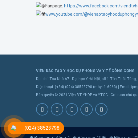
Fanpage:
https://www.facebook.com/viendtyh
www.youtube.com/@vienaotaoyhocduphongy
VIỆN ĐÀO TẠO Y HỌC DỰ PHÒNG VÀ Y TẾ CÔNG CỘNG
Địa chỉ: Tòa Nhà A7 - Đại học Y Hà Nội, số 1 Tôn Thất Tùng,
Điện thoại: (+84) (024) 38523798 (máy lẻ: 6063) | Email: 
Bản quyền © 2021 Viện ĐT YHDP và YTCC - Cơ quan chủ quả
(024) 38523798
❉ Đang hoạt động: 1
❉ Hôm nay: 1996
❉ Hôm qua: 2