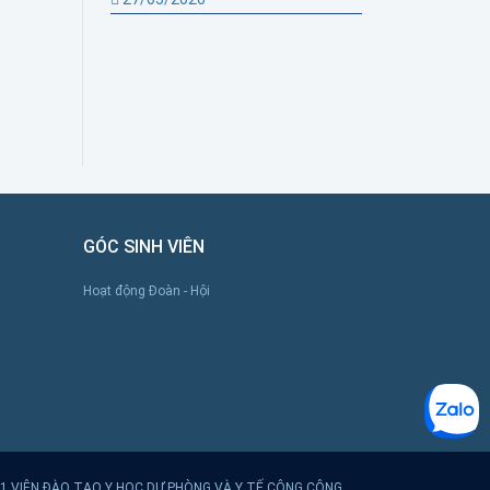
GÓC SINH VIÊN
Hoạt động Đoàn - Hội
021 VIỆN ĐÀO TẠO Y HỌC DỰ PHÒNG VÀ Y TẾ CÔNG CỘNG