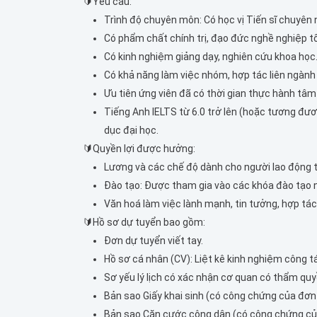
🔰Yêu cầu:
Trình độ chuyên môn: Có học vị Tiến sĩ chuyên
Có phẩm chất chính trị, đạo đức nghề nghiệp tố
Có kinh nghiệm giảng dạy, nghiên cứu khoa học
Có khả năng làm việc nhóm, hợp tác liên ngành 
Ưu tiên ứng viên đã có thời gian thực hành tâm
Tiếng Anh IELTS từ 6.0 trở lên (hoặc tương đư
dục đại học.
🔰Quyền lợi được hưởng:
Lương và các chế độ dành cho người lao động 
Đào tạo: Được tham gia vào các khóa đào tạo n
Văn hoá làm việc lành mạnh, tin tưởng, hợp tác
🔰Hồ sơ dự tuyển bao gồm:
Đơn dự tuyển viết tay.
Hồ sơ cá nhân (CV): Liệt kê kinh nghiệm công t
Sơ yếu lý lịch có xác nhận cơ quan có thẩm quy
Bản sao Giấy khai sinh (có công chứng của đơn 
Bản sao Căn cước công dân (có công chứng của