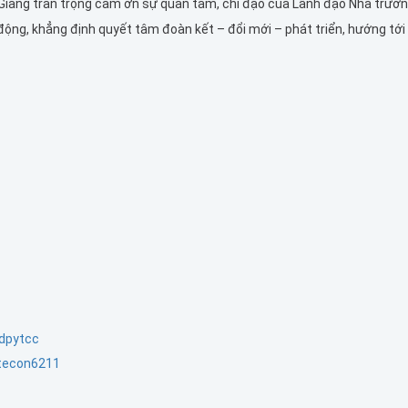
 Giang trân trọng cảm ơn sự quan tâm, chỉ đạo của Lãnh đạo Nhà trườn
 động, khẳng định quyết tâm đoàn kết – đổi mới – phát triển, hướng tớ
dpytcc
tecon6211