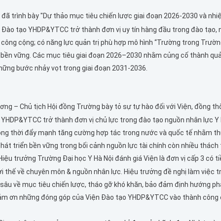
ng đã trình bày "Dự thảo mục tiêu chiến lược giai đoạn 2026-2030 và nh
 Đào tạo YHDP&YTCC trở thành đơn vị uy tín hàng đầu trong đào tạo, 
 công cộng; có năng lực quản trị phù hợp mô hình “Trường trong Trườn
hủ bền vững. Các mục tiêu giai đoạn 2026–2030 nhằm củng cố thành quả
những bước nhảy vọt trong giai đoạn 2031-2036.
ương – Chủ tịch Hội đồng Trường bày tỏ sự tự hào đối với Viện, đồng th
 YHDP&YTCC trở thành đơn vị chủ lực trong đào tạo nguồn nhân lực Y
 đồng thời đẩy mạnh tăng cường hợp tác trong nước và quốc tế nhằm th
át triển bền vững trong bối cảnh nguồn lực tài chính còn nhiều thách 
Hiệu trưởng Trường Đại học Y Hà Nội đánh giá Viện là đơn vị cấp 3 có t
lợi thế về chuyên môn & nguồn nhân lực. Hiệu trưởng đề nghị làm việc t
sâu về mục tiêu chiến lược, tháo gỡ khó khăn, bảo đảm định hướng phá
g cảm ơn những đóng góp của Viện Đào tạo YHDP&YTCC vào thành công