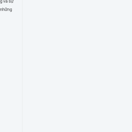
g và sự
i những