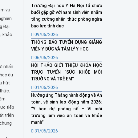
Trường Đại học Y Hà Nội tổ chức
iệm vụ
buổi gặp gỡ với nam sinh viên nhằm
nghiên
tăng cường nhận thức phòng ngừa
bạo lực tình dục
g Đại
, khắc
09/06/2026
THÔNG BÁO TUYỂN DỤNG GIẢNG
VIÊN Y ĐỨC VÀ TÂM LÝ Y HỌC
06/06/2026
HỘI THẢO GIỚI THIỆU KHÓA HỌC
ời nhấn
TRỰC TUYẾN “SỨC KHỎE MÔI
 học dự
TRƯỜNG VÀ TRẺ EM”
u hút
01/06/2026
thức.
Hưởng ứng Tháng hành động về An
iềm
toàn, vệ sinh lao động năm 2026:
rực tiếp
“Y học dự phòng số – Vì môi
t triển
trường làm việc an toàn và khỏe
mạnh”
 chung
31/05/2026