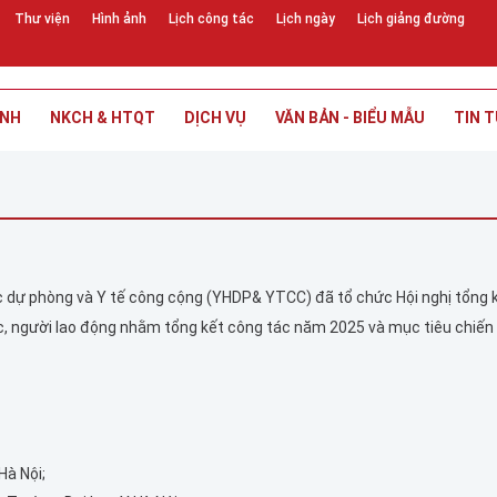
Thư viện
Hình ảnh
Lịch công tác
Lịch ngày
Lịch giảng đường
INH
NKCH & HTQT
DỊCH VỤ
VĂN BẢN - BIỂU MẪU
TIN T
 dự phòng và Y tế công cộng (YHDP& YTCC) đã tổ chức Hội nghị tổng 
ức, người lao động nhằm tổng kết công tác năm 2025 và mục tiêu chiến
Hà Nội;