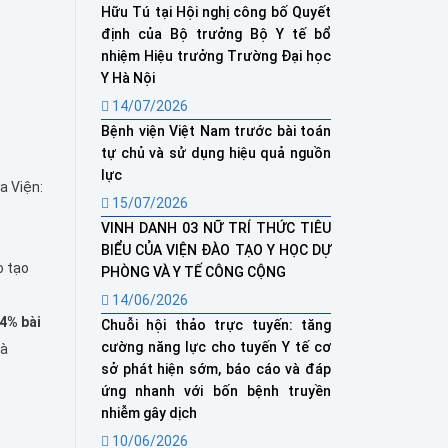
Hữu Tú tại Hội nghị công bố Quyết
định của Bộ trưởng Bộ Y tế bổ
nhiệm Hiệu trưởng Trường Đại học
Y Hà Nội
14/07/2026
Bệnh viện Việt Nam trước bài toán
tự chủ và sử dụng hiệu quả nguồn
lực
a Viện:
15/07/2026
VINH DANH 03 NỮ TRÍ THỨC TIÊU
BIỂU CỦA VIỆN ĐÀO TẠO Y HỌC DỰ
o tạo
PHÒNG VÀ Y TẾ CÔNG CỘNG
14/06/2026
4% bài
Chuỗi hội thảo trực tuyến: tăng
cường năng lực cho tuyến Y tế cơ
và
sở phát hiện sớm, báo cáo và đáp
ứng nhanh với bốn bệnh truyền
nhiễm gây dịch
10/06/2026