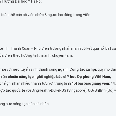
 Trường Đại học Y Hà Nội;
toàn thể cán bộ viên chức & người lao động trong Viện.
Lê Thị Thanh Xuân – Phó Viện trưởng nhấn mạnh 05 kết quả nổi bật củ
của Viện theo hướng tinh, mạnh, chuyên tâm;
mới với việc tuyển sinh thành công
ngành Công tác xã hội
, quy mô đà
thiện
chuẩn năng lực nghề nghiệp bác sĩ Y học Dự phòng Việt Nam;
 tế ghi nhận nhiều thành tựu với trung bình
1,4 bài báo/giảng viên
;
44,
hợp tác quốc tế
với SingHealth-DukeNUS (Singapore), UQ/Griffith (Úc) 
động sức sáng tạo của cá nhân.