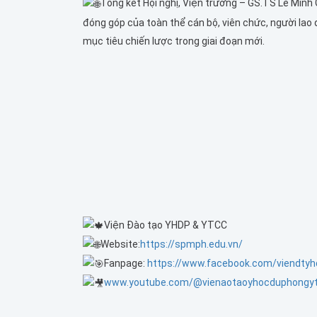
Tổng kết Hội nghị, Viện trưởng – GS.TS Lê Minh
đóng góp của toàn thể cán bộ, viên chức, người lao
mục tiêu chiến lược trong giai đoạn mới.
Viện Đào tạo YHDP & YTCC
Website:
https://spmph.edu.vn/
Fanpage:
https://www.facebook.com/viendtyh
www.youtube.com/@vienaotaoyhocduphongy