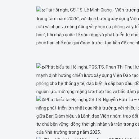
Tại Hội nghị, GS.TS. Lê Minh Giang - Viện trưở
trọng tâm năm 2026", với định hướng xây dựng Viện
cứu và phục vụ cộng đồng về y học dự phòng và y tế
học”, hội nhập quốc tế sâu rộng và phát triển tự c
phục hạn chế của giai đoạn trước, tạo tiền đề cho 
Phát biểu tại Hội nghị, PGS.TS. Phan Thị Thu H
mạnh định hướng chiến lược xây dựng Viện Đào tạo
phòng cho hệ thống y tế, đặc biết là cấp ban đầu;
nguồn lực, mở rộng mạng lưới hợp tác và bảo đảm ph
Phát biểu tại Hội nghị, GS.TS. Nguyễn Hữu Tú – 
năng phát triển lớn nhất của Nhà trường, với nhiều 
giữa Ban Giám hiệu và Lãnh đạo Viện nhằm trao đổi 
tự chủ bền vững; đồng thời ghi nhận và trân trọn
của Nhà trường trong năm 2025.