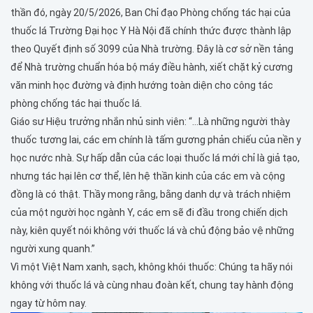
thần đó, ngày 20/5/2026, Ban Chỉ đạo Phòng chống tác hại của
thuốc lá Trường Đại học Y Hà Nội đã chính thức được thành lập
theo Quyết định số 3099 của Nhà trường. Đây là cơ sở nền tảng
để Nhà trường chuẩn hóa bộ máy điều hành, xiết chặt kỷ cương
văn minh học đường và định hướng toàn diện cho công tác
phòng chống tác hại thuốc lá.
Giáo sư Hiệu trưởng nhắn nhủ sinh viên: “…Là những người thày
thuốc tương lai, các em chính là tấm gương phản chiếu của nền y
học nước nhà. Sự hấp dẫn của các loại thuốc lá mới chỉ là giả tạo,
nhưng tác hại lên cơ thể, lên hệ thần kinh của các em và cộng
đồng là có thật. Thầy mong rằng, bằng danh dự và trách nhiệm
của một người học ngành Y, các em sẽ đi đầu trong chiến dịch
này, kiên quyết nói không với thuốc lá và chủ động bảo vệ những
người xung quanh.”
Vì một Việt Nam xanh, sạch, không khói thuốc: Chúng ta hãy nói
không với thuốc lá và cùng nhau đoàn kết, chung tay hành động
ngay từ hôm nay.