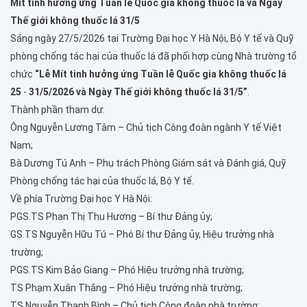
Mít tinh hưởng ứng Tuần lễ Quốc gia không thuốc lá và Ngày
Thế giới không thuốc lá 31/5
Sáng ngày 27/5/2026 tại Trường Đại học Y Hà Nội, Bộ Y tế và Quỹ
phòng chống tác hại của thuốc lá đã phối hợp cùng Nhà trường tổ
chức
“Lễ Mít tinh hưởng ứng Tuần lễ Quốc gia không thuốc lá
25
-
31/5/2026 và Ngày Thế giới không thuốc lá 31/5”
.
Thành phần tham dự:
Ông Nguyễn Lương Tâm – Chủ tịch Công đoàn ngành Y tế Việt
Nam;
Bà Dương Tú Anh – Phụ trách Phòng Giám sát và Đánh giá, Quỹ
Phòng chống tác hại của thuốc lá, Bộ Y tế.
Về phía Trường Đại học Y Hà Nội:
PGS.TS Phan Thị Thu Hương – Bí thư Đảng ủy;
GS.TS Nguyễn Hữu Tú – Phó Bí thư Đảng ủy, Hiệu trưởng nhà
trường;
PGS.TS Kim Bảo Giang – Phó Hiệu trưởng nhà trường;
TS Phạm Xuân Thắng – Phó Hiệu trưởng nhà trường;
TS Nguyễn Thanh Bình – Chủ tịch Công đoàn nhà trường;