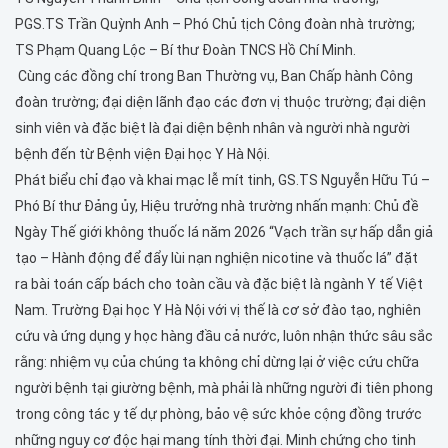
PGS.TS Trần Quỳnh Anh – Phó Chủ tịch Công đoàn nhà trường;
TS Phạm Quang Lộc – Bí thư Đoàn TNCS Hồ Chí Minh.
Cùng các đồng chí trong Ban Thường vụ, Ban Chấp hành Công
đoàn trường; đại diện lãnh đạo các đơn vị thuộc trường; đại diện
sinh viên và đặc biệt là đại diện bệnh nhân và người nhà người
bệnh đến từ Bệnh viện Đại học Y Hà Nội.
Phát biểu chỉ đạo và khai mạc lễ mít tinh, GS.TS Nguyễn Hữu Tú –
Phó Bí thư Đảng ủy, Hiệu trưởng nhà trường nhấn mạnh: Chủ đề
Ngày Thế giới không thuốc lá năm 2026 “Vạch trần sự hấp dẫn giả
tạo – Hành động để đẩy lùi nạn nghiện nicotine và thuốc lá” đặt
ra bài toán cấp bách cho toàn cầu và đặc biệt là ngành Y tế Việt
Nam. Trường Đại học Y Hà Nội với vị thế là cơ sở đào tạo, nghiên
cứu và ứng dụng y học hàng đầu cả nước, luôn nhận thức sâu sắc
rằng: nhiệm vụ của chúng ta không chỉ dừng lại ở việc cứu chữa
người bệnh tại giường bệnh, mà phải là những người đi tiên phong
trong công tác y tế dự phòng, bảo vệ sức khỏe cộng đồng trước
những nguy cơ độc hại mang tính thời đại. Minh chứng cho tinh