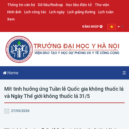
Thông tin cán bộ
Dữ liệu/Redcap
Học liệu điện tử
Thư viện
Hình ảnh
Lịch công tác
Lịch ngày
Lịch giảng đường
Lịch tuần
Xem
ĐĂNG NHẬP
Home
☰
Mít tinh hưởng ứng Tuần lễ Quốc gia không thuốc lá
và Ngày Thế giới không thuốc lá 31/5
27/05/2026