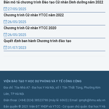
Bản mô tả chương trình Đào tạo Cử nhân Dinh dưỡng năm 2022
27/05/2025
Chương trình Cử nhân YTCC năm 2022
26/05/2025
Chương trình Cử nhân YTCC 2020
26/05/2025
Quyết định ban hành Chương trình đào tạo
31/07/2023
VIỆN ĐÀO TẠO Y HỌC DỰ PHÒNG VÀ Y TẾ CÔNG CỘNG
Địa chỉ: Tòa Nhà A7 - Đại học Y Hà Nội, số 1 Tôn Thất Tùng, Phường Kim
Liên, TP Hà Nội.
Điện thoại: (+84) (024) 38523798 (máy lẻ: 6063) | Email: ipmph@hmu.edu.vn
Bản quyền © 2021 Viện ĐT YHDP và YTCC - Cơ quan chủ quản: Đại học Y Hà