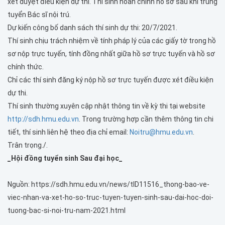
xét duyệt điều kiện dự thi. Thí sinh hoàn chỉnh hồ sơ sau khi trúng
tuyển Bác sĩ nội trú.
Dự kiến công bố danh sách thí sinh dự thi: 20/7/2021.
Thí sinh chịu trách nhiệm về tính pháp lý của các giấy tờ trong hồ
sơ nộp trực tuyến, tính đồng nhất giữa hồ sơ trực tuyến và hồ sơ
chính thức.
Chỉ các thí sinh đăng ký nộp hồ sơ trực tuyến được xét điều kiện
dự thi.
Thí sinh thường xuyên cập nhật thông tin về kỳ thi tại website
http://sdh.hmu.edu.vn
. Trong trường hợp cần thêm thông tin chi
tiết, thí sinh liên hệ theo địa chỉ email:
Noitru@hmu.edu.vn
.
Trân trọng./.
_Hội đồng tuyển sinh Sau đại học_
Nguồn: https://sdh.hmu.edu.vn/news/tID11516_thong-bao-ve-
viec-nhan-va-xet-ho-so-truc-tuyen-tuyen-sinh-sau-dai-hoc-doi-
tuong-bac-si-noi-tru-nam-2021.html