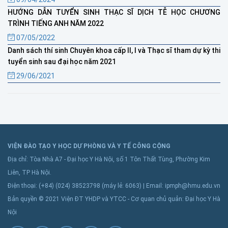
HƯỚNG DẪN TUYỂN SINH THẠC SĨ DỊCH TỄ HỌC CHƯƠNG
TRÌNH TIẾNG ANH NĂM 2022
07/05/2022
Danh sách thí sinh Chuyên khoa cấp II, I và Thạc sĩ tham dự kỳ thi
tuyển sinh sau đại học năm 2021
29/06/2021
VIỆN ĐÀO TẠO Y HỌC DỰ PHÒNG VÀ Y TẾ CÔNG CỘNG
Địa chỉ: Tòa Nhà A7 - Đại học Y Hà Nội, số 1 Tôn Thất Tùng, Phường Kim
Liên, TP Hà Nội.
Điện thoại: (+84) (024) 38523798 (máy lẻ: 6063) | Email: ipmph@hmu.edu.vn
Bản quyền © 2021 Viện ĐT YHDP và YTCC - Cơ quan chủ quản: Đại học Y Hà
Nội