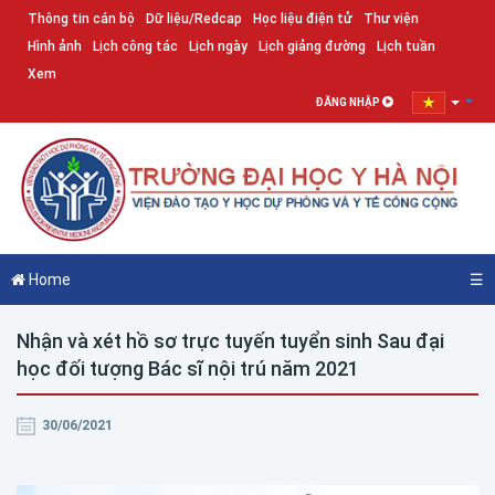
Thông tin cán bộ
Dữ liệu/Redcap
Học liệu điện tử
Thư viện
Hình ảnh
Lịch công tác
Lịch ngày
Lịch giảng đường
Lịch tuần
Xem
ĐĂNG NHẬP
Home
☰
Nhận và xét hồ sơ trực tuyến tuyển sinh Sau đại
học đối tượng Bác sĩ nội trú năm 2021
30/06/2021