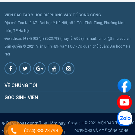
VIỆN ĐÀO TẠO Y HỌC DỰ PHÒNG VÀ Y TẾ CÔNG CỘNG
Địa chỉ: Tòa Nhà A7 - Đại học Y Hà Nội, số 1 Tôn Thất Tùng, Phường Kim
Liên, TP Hà Nội.
Điện thoại: (+84) (024) 38523798 (máy lẻ: 6063) | Email: ipmph@hmu.edu.vn
Bản quyền © 2021 Viện ĐT YHDP và YTCC - Cơ quan chủ quản: Đại học Y Hà
Nội
VỀ CHÚNG TÔI
GÓC SINH VIÊN
❉ Đang hoạt động: 7
❉ Hôm nay:
Copyright © 2021 VIỆN ĐÀO TẠO Y HỌC
(024) 38523798
DỰ PHÒNG VÀ Y TẾ CÔNG CỘNG
2010
❉ Hôm qua: 2052
❉ Tổng: