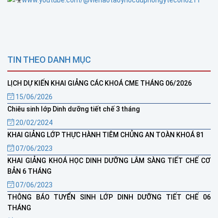
www.youtube.com/@vienaotaoyhocduphongytecon6211
TIN THEO DANH MỤC
LỊCH DỰ KIẾN KHAI GIẢNG CÁC KHOÁ CME THÁNG 06/2026
15/06/2026
Chiêu sinh lớp Dinh dưỡng tiết chế 3 tháng
20/02/2024
KHAI GIẢNG LỚP THỰC HÀNH TIÊM CHỦNG AN TOÀN KHOÁ 81
07/06/2023
KHAI GIẢNG KHOÁ HỌC DINH DƯỠNG LÂM SÀNG TIẾT CHẾ CƠ
BẢN 6 THÁNG
07/06/2023
THÔNG BÁO TUYỂN SINH LỚP DINH DƯỠNG TIẾT CHẾ 06
THÁNG