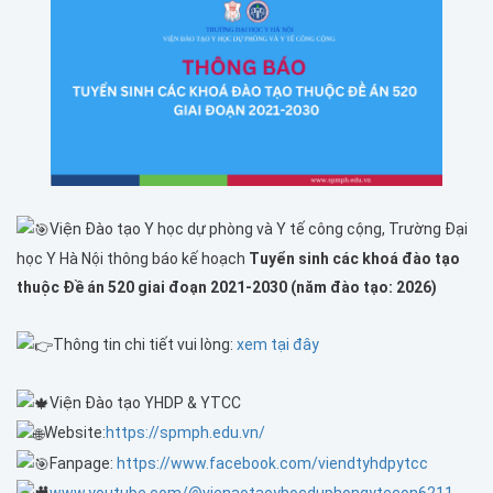
Viện Đào tạo Y học dự phòng và Y tế công cộng, Trường Đại
học Y Hà Nội thông báo kế hoạch
Tuyển sinh các khoá đào tạo
th
uộc
Đề án 520
giai đoạn 2021-2030 (năm đào tạo: 2026)
Thông tin chi tiết vui lòng:
xem tại đây
Viện Đào tạo YHDP & YTCC
Website:
https://spmph.edu.vn/
Fanpage:
https://www.facebook.com/viendtyhdpytcc