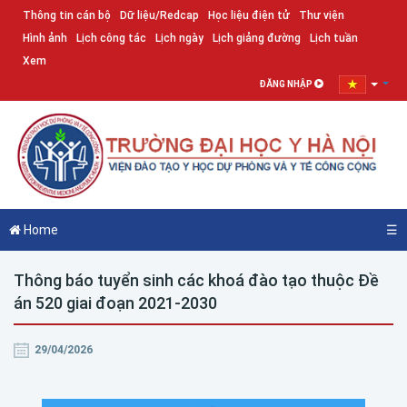
Thông tin cán bộ
Dữ liệu/Redcap
Học liệu điện tử
Thư viện
Hình ảnh
Lịch công tác
Lịch ngày
Lịch giảng đường
Lịch tuần
Xem
ĐĂNG NHẬP
Home
☰
Thông báo tuyển sinh các khoá đào tạo thuộc Đề
án 520 giai đoạn 2021-2030
29/04/2026