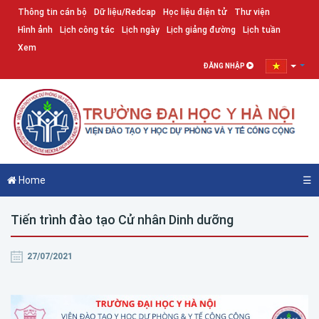
Thông tin cán bộ
Dữ liệu/Redcap
Học liệu điện tử
Thư viện
Hình ảnh
Lịch công tác
Lịch ngày
Lịch giảng đường
Lịch tuần
Xem
ĐĂNG NHẬP
Home
☰
Tiến trình đào tạo Cử nhân Dinh dưỡng
27/07/2021