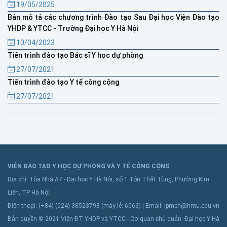
19/05/2025
Bản mô tả các chương trình Đào tạo Sau Đại học Viện Đào tạo
YHDP & YTCC - Trường Đại học Y Hà Nội
10/04/2023
Tiến trình đào tạo Bác sĩ Y học dự phòng
27/07/2021
Tiến trình đào tạo Y tế công cộng
27/07/2021
VIỆN ĐÀO TẠO Y HỌC DỰ PHÒNG VÀ Y TẾ CÔNG CỘNG
Địa chỉ: Tòa Nhà A7 - Đại học Y Hà Nội, số 1 Tôn Thất Tùng, Phường Kim
Liên, TP Hà Nội.
Điện thoại: (+84) (024) 38523798 (máy lẻ: 6063) | Email: ipmph@hmu.edu.vn
Bản quyền © 2021 Viện ĐT YHDP và YTCC - Cơ quan chủ quản: Đại học Y Hà