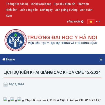
Thông tin cán bộ
Dữ liệu/Redcap
Học liệu điện tử
Thư viện
Hình ảnh
Lịch công tác
Lịch ngày
Lịch giảng đường
Lịch tuần
Xem
ĐĂNG NHẬP
Home
☰
LỊCH DỰ KIẾN KHAI GIẢNG CÁC KHOÁ CME 12-2024
03/12/2024
𝐂𝐡𝐨̣𝐧 𝐊𝐡𝐨𝐚́ 𝐡𝐨̣𝐜 𝐂𝐌𝐄 𝐭𝐚̣𝐢 𝐕𝐢𝐞̣̂𝐧 Đ𝐚̀𝐨 𝐭𝐚̣𝐨 𝐘𝐇𝐃𝐏 & 𝐘𝐓𝐂𝐂