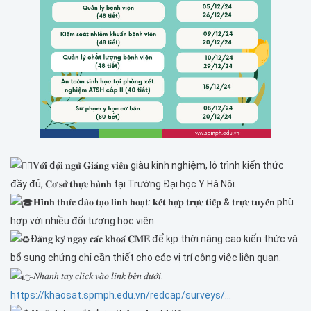
𝐕𝐨̛́𝐢 đ𝐨̣̂𝐢 𝐧𝐠𝐮̃ 𝐆𝐢𝐚̉𝐧𝐠 𝐯𝐢𝐞̂𝐧 giàu kinh nghiệm, lộ trình kiến thức
đầy đủ, 𝐂𝐨̛ 𝐬𝐨̛̉ 𝐭𝐡𝐮̛̣𝐜 𝐡𝐚̀𝐧𝐡 tại Trường Đại học Y Hà Nội.
𝐇𝐢̀𝐧𝐡 𝐭𝐡𝐮̛́𝐜 đ𝐚̀𝐨 𝐭𝐚̣𝐨 𝐥𝐢𝐧𝐡 𝐡𝐨𝐚̣𝐭: 𝐤𝐞̂́𝐭 𝐡𝐨̛̣𝐩 𝐭𝐫𝐮̛̣𝐜 𝐭𝐢𝐞̂́𝐩 & 𝐭𝐫𝐮̛̣𝐜 𝐭𝐮𝐲𝐞̂́𝐧 phù
hợp với nhiều đối tượng học viên.
Đ𝐚̆𝐧𝐠 𝐤𝐲́ 𝐧𝐠𝐚𝐲 𝐜𝐚́𝐜 𝐤𝐡𝐨𝐚́ 𝐂𝐌𝐄 để kịp thời nâng cao kiến thức và
bổ sung chứng chỉ cần thiết cho các vị trí công việc liên quan.
𝑁ℎ𝑎𝑛ℎ 𝑡𝑎𝑦 𝑐𝑙𝑖𝑐𝑘 𝑣𝑎̀𝑜 𝑙𝑖𝑛𝑘 𝑏𝑒̂𝑛 𝑑𝑢̛𝑜̛́𝑖:
https://khaosat.spmph.edu.vn/redcap/surveys/...