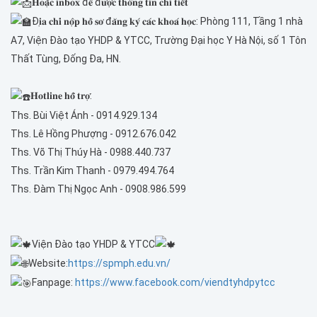
𝐇𝐨𝐚̣̆𝐜 𝐢𝐧𝐛𝐨𝐱 đ𝐞̂̉ đ𝐮̛𝐨̛̣𝐜 𝐭𝐡𝐨̂𝐧𝐠 𝐭𝐢𝐧 𝐜𝐡𝐢 𝐭𝐢𝐞̂́𝐭
Đ𝐢̣𝐚 𝐜𝐡𝐢̉ 𝐧𝐨̣̂𝐩 𝐡𝐨̂̀ 𝐬𝐨̛ đ𝐚̆𝐧𝐠 𝐤𝐲́ 𝐜𝐚́𝐜 𝐤𝐡𝐨𝐚́ 𝐡𝐨̣𝐜: Phòng 111, Tầng 1 nhà
A7, Viện Đào tạo YHDP & YTCC, Trường Đại học Y Hà Nội, số 1 Tôn
Thất Tùng, Đống Đa, HN.
𝐇𝐨𝐭𝐥𝐢𝐧𝐞 𝐡𝐨̂̃ 𝐭𝐫𝐨̛̣:
Ths. Bùi Việt Ánh - 0914.929.134
Ths. Lê Hồng Phượng - 0912.676.042
Ths. Võ Thị Thúy Hà - 0988.440.737
Ths. Trần Kim Thanh - 0979.494.764
Ths. Đàm Thị Ngọc Anh - 0908.986.599
Viện Đào tạo YHDP & YTCC
Website:
https://spmph.edu.vn/
Fanpage:
https://www.facebook.com/viendtyhdpytcc