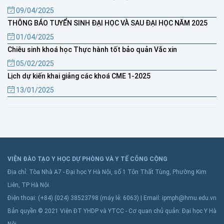
09/04/2025
THÔNG BÁO TUYỂN SINH ĐẠI HỌC VÀ SAU ĐẠI HỌC NĂM 2025
01/04/2025
Chiêu sinh khoá học Thực hành tốt bảo quản Vắc xin
05/02/2025
Lịch dự kiến khai giảng các khoá CME 1-2025
13/01/2025
VIỆN ĐÀO TẠO Y HỌC DỰ PHÒNG VÀ Y TẾ CÔNG CỘNG
Địa chỉ: Tòa Nhà A7 - Đại học Y Hà Nội, số 1 Tôn Thất Tùng, Phường Kim
Liên, TP Hà Nội.
Điện thoại: (+84) (024) 38523798 (máy lẻ: 6063) | Email: ipmph@hmu.edu.vn
Bản quyền © 2021 Viện ĐT YHDP và YTCC - Cơ quan chủ quản: Đại học Y Hà
Nội