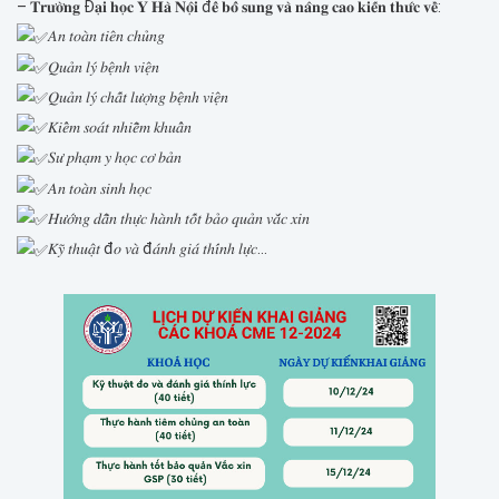
– 𝐓𝐫𝐮̛𝐨̛̀𝐧𝐠 Đ𝐚̣𝐢 𝐡𝐨̣𝐜 𝐘 𝐇𝐚̀ 𝐍𝐨̣̂𝐢 đ𝐞̂̉ 𝐛𝐨̂̉ 𝐬𝐮𝐧𝐠 𝐯𝐚̀ 𝐧𝐚̂𝐧𝐠 𝐜𝐚𝐨 𝐤𝐢𝐞̂́𝐧 𝐭𝐡𝐮̛́𝐜 𝐯𝐞̂̀:
𝐴𝑛 𝑡𝑜𝑎̀𝑛 𝑡𝑖𝑒̂𝑛 𝑐ℎ𝑢̉𝑛𝑔
𝑄𝑢𝑎̉𝑛 𝑙𝑦́ 𝑏𝑒̣̂𝑛ℎ 𝑣𝑖𝑒̣̂𝑛
𝑄𝑢𝑎̉𝑛 𝑙𝑦́ 𝑐ℎ𝑎̂́𝑡 𝑙𝑢̛𝑜̛̣𝑛𝑔 𝑏𝑒̣̂𝑛ℎ 𝑣𝑖𝑒̣̂𝑛
𝐾𝑖𝑒̂̉𝑚 𝑠𝑜𝑎́𝑡 𝑛ℎ𝑖𝑒̂̃𝑚 𝑘ℎ𝑢𝑎̂̉𝑛
𝑆𝑢̛ 𝑝ℎ𝑎̣𝑚 𝑦 ℎ𝑜̣𝑐 𝑐𝑜̛ 𝑏𝑎̉𝑛
𝐴𝑛 𝑡𝑜𝑎̀𝑛 𝑠𝑖𝑛ℎ ℎ𝑜̣𝑐
𝐻𝑢̛𝑜̛́𝑛𝑔 𝑑𝑎̂̃𝑛 𝑡ℎ𝑢̛̣𝑐 ℎ𝑎̀𝑛ℎ 𝑡𝑜̂́𝑡 𝑏𝑎̉𝑜 𝑞𝑢𝑎̉𝑛 𝑣𝑎̆́𝑐 𝑥𝑖𝑛
𝐾𝑦̃ 𝑡ℎ𝑢𝑎̣̂𝑡 đ𝑜 𝑣𝑎̀ đ𝑎́𝑛ℎ 𝑔𝑖𝑎́ 𝑡ℎ𝑖́𝑛ℎ 𝑙𝑢̛̣𝑐...