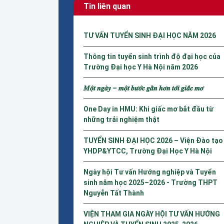
Tin liên quan
TƯ VẤN TUYỂN SINH ĐẠI HỌC NĂM 2026
Thông tin tuyển sinh trình độ đại học của
Trường Đại học Y Hà Nội năm 2026
𝑴𝒐̣̂𝒕 𝒏𝒈𝒂̀𝒚 – 𝒎𝒐̣̂𝒕 𝒃𝒖̛𝒐̛́𝒄 𝒈𝒂̂̀𝒏 𝒉𝒐̛𝒏 𝒕𝒐̛́𝒊 𝒈𝒊𝒂̂́𝒄 𝒎𝒐̛
One Day in HMU: Khi giấc mơ bắt đầu từ
những trải nghiệm thật
TUYỂN SINH ĐẠI HỌC 2026 – Viện Đào tạo
YHDP&YTCC, Trường Đại Học Y Hà Nội
Ngày hội Tư vấn Hướng nghiệp và Tuyển
sinh năm học 2025–2026 - Trường THPT
Nguyễn Tất Thành
VIỆN THAM GIA NGÀY HỘI TƯ VẤN HƯỚNG