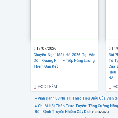
18/07/2026
14/
Chuyến Nghỉ Mát Hè 2026 Tại Vân
Bài P
đồn, Quảng Ninh – Tiếp Năng Lượng,
Tú Tạ
Thêm Gắn Kết
Của 
Hiệu
Nội
ĐỌC THÊM
ĐỌ
● Vinh Danh 03 Nữ Trí Thức Tiêu Biểu Của Viện
● Chuỗi Hội Thảo Trực Tuyến: Tăng Cường Năng
Bốn Bệnh Truyền Nhiễm Gây Dịch
(10/06/2026)