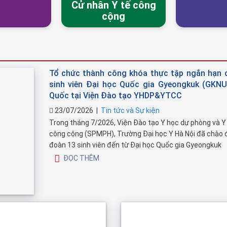
Cử nhân Y tế công
cộng
Tổ chức thành công khóa thực tập ngắn hạn 
sinh viên Đại học Quốc gia Gyeongkuk (GKNU
Quốc tại Viện Đào tạo YHDP&YTCC
23/07/2026
|
Tin tức và Sự kiện
Trong tháng 7/2026, Viện Đào tạo Y học dự phòng và Y
công cộng (SPMPH), Trường Đại học Y Hà Nội đã chào 
đoàn 13 sinh viên đến từ Đại học Quốc gia Gyeongkuk
(Gyeongkuk National University – GKNU), Hàn Quốc tha
ĐỌC THÊM
chương trình thực tập về dịch ...