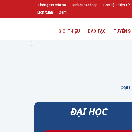
Thông tin cán bộ
Dữ liệu/Redcap
Học liệu điện tử
Lịch tuần
Xem
GIỚI THIỆU
ĐÀO TẠO
TUYỂN S
Previous
Bạn 
ĐẠI HỌC