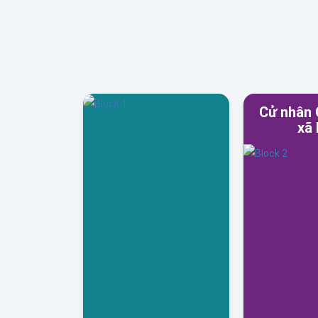
Cử nhân 
xã 