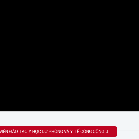
 VIỆN ĐÀO TẠO Y HỌC DỰ PHÒNG VÀ Y TẾ CÔNG CỘNG