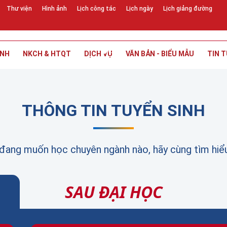
Thư viện
Hình ảnh
Lịch công tác
Lịch ngày
Lịch giảng đường
INH
NKCH & HTQT
DỊCH VỤ
VĂN BẢN - BIỂU MẪU
TIN T
THÔNG TIN TUYỂN SINH
đang muốn học chuyên ngành nào, hãy cùng tìm hiể
SAU ĐẠI HỌC