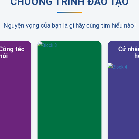
CHƯƠNG TRÌNH ĐÀO TẠO
Nguyện vọng của bạn là gì hãy cùng tìm hiểu nào!
Công tác
Cử nhâ
hội
h