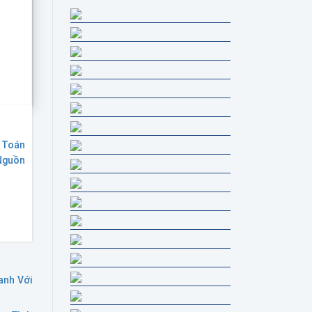
i Toán
Nguồn
anh Với