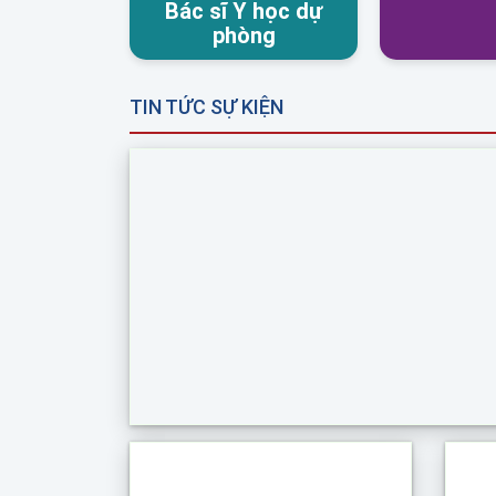
Bác sĩ Y học dự
phòng
TIN TỨC SỰ KIỆN