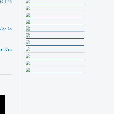
ực Tình
Việc An
hân Văn