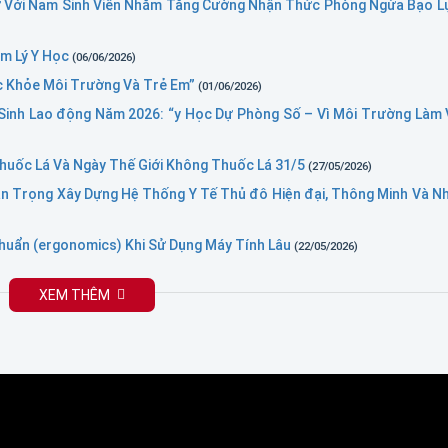
ỡ Với Nam Sinh Viên Nhằm Tăng Cường Nhận Thức Phòng Ngừa Bạo L
âm Lý Y Học
(06/06/2026)
ức Khỏe Môi Trường Và Trẻ Em”
(01/06/2026)
inh Lao động Năm 2026: “y Học Dự Phòng Số – Vì Môi Trường Làm 
huốc Lá Và Ngày Thế Giới Không Thuốc Lá 31/5
(27/05/2026)
an Trọng Xây Dựng Hệ Thống Y Tế Thủ đô Hiện đại, Thông Minh Và N
huẩn (ergonomics) Khi Sử Dụng Máy Tính Lâu
(22/05/2026)
XEM THÊM