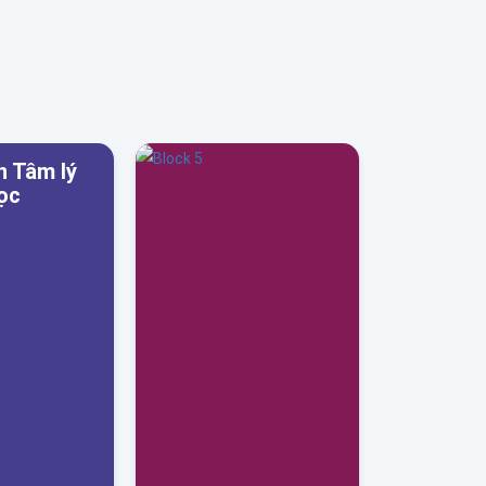
n Tâm lý
ọc