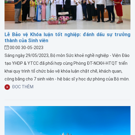
Lễ Bảo vệ Khóa luận tốt nghiệp: đánh dấu sự trưởng
thành của Sinh viên
00:00 30-05-2023
Sáng ngày 29/05/2023, Bộ môn Sức khoẻ nghề nghiệp - Viện Đào
tạo YHDP & YTCC đã phối hợp cùng Phòng ĐT-NCKH-HTQT triển
khai quy trình tổ chức bảo vệ khóa luận chặt chẽ, khách quan,
công bằng cho 7 sinh viên - hệ bác sĩ y học dự phòng của Bộ môn.
ĐỌC THÊM