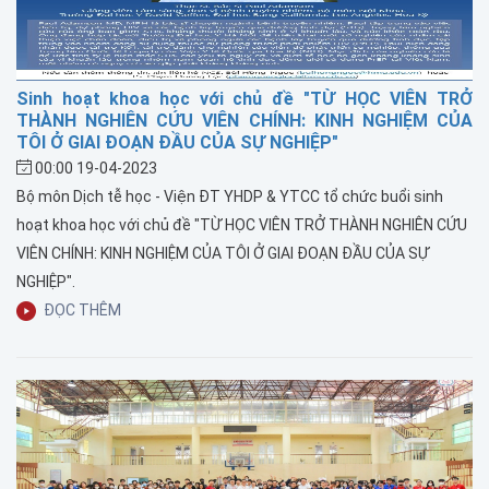
Sinh hoạt khoa học với chủ đề "TỪ HỌC VIÊN TRỞ
THÀNH NGHIÊN CỨU VIÊN CHÍNH: KINH NGHIỆM CỦA
TÔI Ở GIAI ĐOẠN ĐẦU CỦA SỰ NGHIỆP"
00:00 19-04-2023
Bộ môn Dịch tễ học - Viện ĐT YHDP & YTCC tổ chức buổi sinh
hoạt khoa học với chủ đề "TỪ HỌC VIÊN TRỞ THÀNH NGHIÊN CỨU
VIÊN CHÍNH: KINH NGHIỆM CỦA TÔI Ở GIAI ĐOẠN ĐẦU CỦA SỰ
NGHIỆP".
ĐỌC THÊM