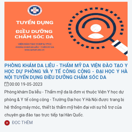
PHÒNG KHÁM DA LIỄU - THẨM MỸ DA VIỆN ĐÀO TẠO Y
HỌC DỰ PHÒNG VÀ Y TẾ CÔNG CỘNG - ĐẠI HỌC Y HÀ
NỘI TUYỂN DỤNG ĐIỀU DƯỠNG CHĂM SÓC DA
00:00 19-05-2023
Phòng khám Da liễu - Thẩm mỹ da là đơn vị thuộc Viện Y học dự
phòng & Y tế công cộng - Trường Đại học Y Hà Nội được trang bị
hệ thống máy móc, thiết bị thẩm mỹ hiện đại với sự hỗ trợ của
chuyên gia đào tạo trực tiếp tại Hàn Quốc.
ĐỌC THÊM