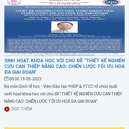
SINH HOẠT KHOA HỌC VỚI CHỦ ĐỀ "THIẾT KẾ NGHIÊN
CỨU CAN THIỆP NÂNG CAO: CHIẾN LƯỢC TỐI ƯU HOÁ
ĐA GIAI ĐOẠN"
00:00 19-05-2023
Bộ môn Dịch tễ học - Viện Đào tạo YHDP & YTCC tổ chức buổi
sinh hoạt khoa học với chủ đề "THIẾT KẾ NGHIÊN CỨU CAN THIỆP
NÂNG CAO: CHIẾN LƯỢC TỐI ƯU HOÁ ĐA GIAI ĐOẠN".
ĐỌC THÊM