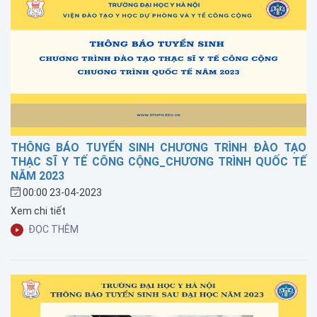
THÔNG BÁO TUYỂN SINH CHƯƠNG TRÌNH ĐÀO TẠO
THẠC SĨ Y TẾ CÔNG CỘNG_CHƯƠNG TRÌNH QUỐC TẾ
NĂM 2023
00:00 23-04-2023
Xem chi tiết
ĐỌC THÊM