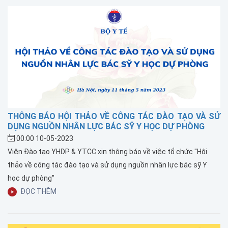
THÔNG BÁO HỘI THẢO VỀ CÔNG TÁC ĐÀO TẠO VÀ SỬ
DỤNG NGUỒN NHÂN LỰC BÁC SỸ Y HỌC DỰ PHÒNG
00:00 10-05-2023
Viện Đào tạo YHDP & YTCC xin thông báo về việc tổ chức "Hội
thảo về công tác đào tạo và sử dụng nguồn nhân lực bác sỹ Y
học dự phòng"
ĐỌC THÊM