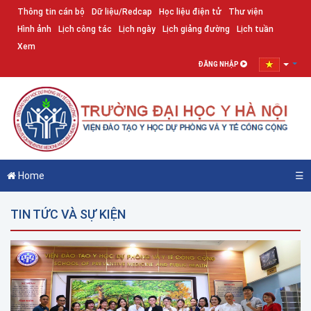
Thông tin cán bộ
Dữ liệu/Redcap
Học liệu điện tử
Thư viện
Hình ảnh
Lịch công tác
Lịch ngày
Lịch giảng đường
Lịch tuần
Xem
ĐĂNG NHẬP
Home
☰
TIN TỨC VÀ SỰ KIỆN