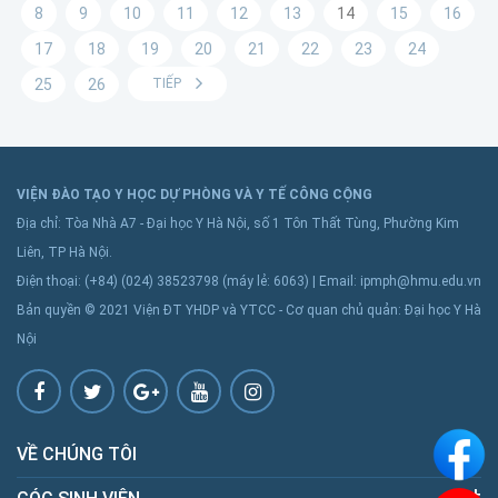
8
9
10
11
12
13
14
15
16
17
18
19
20
21
22
23
24
25
26
TIẾP
VIỆN ĐÀO TẠO Y HỌC DỰ PHÒNG VÀ Y TẾ CÔNG CỘNG
Địa chỉ: Tòa Nhà A7 - Đại học Y Hà Nội, số 1 Tôn Thất Tùng, Phường Kim
Liên, TP Hà Nội.
Điện thoại: (+84) (024) 38523798 (máy lẻ: 6063) | Email: ipmph@hmu.edu.vn
Bản quyền © 2021 Viện ĐT YHDP và YTCC - Cơ quan chủ quản: Đại học Y Hà
Nội
VỀ CHÚNG TÔI