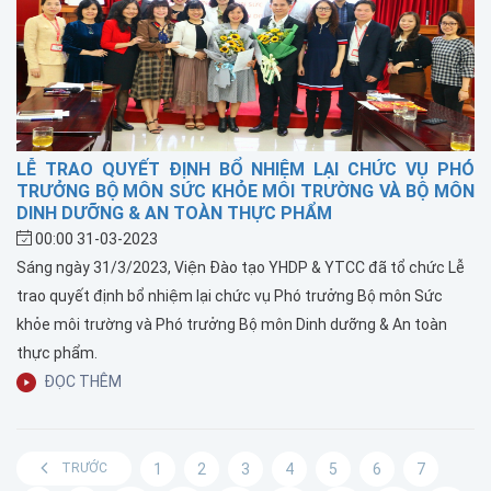
LỄ TRAO QUYẾT ĐỊNH BỔ NHIỆM LẠI CHỨC VỤ PHÓ
TRƯỞNG BỘ MÔN SỨC KHỎE MÔI TRƯỜNG VÀ BỘ MÔN
DINH DƯỠNG & AN TOÀN THỰC PHẨM
00:00 31-03-2023
Sáng ngày 31/3/2023, Viện Đào tạo YHDP & YTCC đã tổ chức Lễ
trao quyết định bổ nhiệm lại chức vụ Phó trưởng Bộ môn Sức
khỏe môi trường và Phó trưởng Bộ môn Dinh dưỡng & An toàn
thực phẩm.
ĐỌC THÊM
TRƯỚC
1
2
3
4
5
6
7