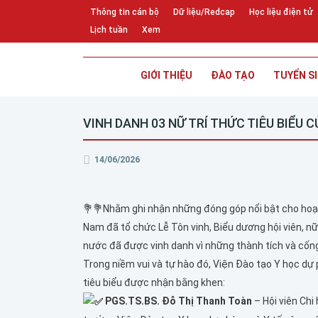
Thông tin cán bộ
Dữ liệu/Redcap
Học liệu điện tử
Lịch tuần
Xem
GIỚI THIỆU
ĐÀO TẠO
TUYỂN S
VINH DANH 03 NỮ TRÍ THỨC TIÊU BIỂU 
14/06/2026
💐
💐
Nhằm ghi nhận những đóng góp nổi bật cho hoạt 
Nam đã tổ chức Lễ Tôn vinh, Biểu dương hội viên, nữ 
nước đã được vinh danh vì những thành tích và cống
Trong niềm vui và tự hào đó, Viện Đào tạo Y học dự 
tiêu biểu được nhận bằng khen:
PGS.TS.BS. Đỗ Thị Thanh Toàn
– Hội viên Chi