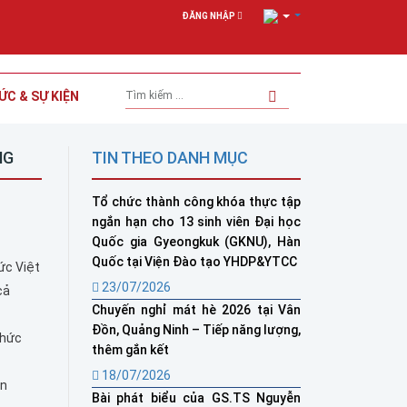
ĐĂNG NHẬP
ỨC & SỰ KIỆN
NG
TIN THEO DANH MỤC
Tổ chức thành công khóa thực tập
ngắn hạn cho 13 sinh viên Đại học
Quốc gia Gyeongkuk (GKNU), Hàn
Quốc tại Viện Đào tạo YHDP&YTCC
ức Việt
23/07/2026
cả
Chuyến nghỉ mát hè 2026 tại Vân
Đồn, Quảng Ninh – Tiếp năng lượng,
thức
thêm gắn kết
18/07/2026
ện
Bài phát biểu của GS.TS Nguyễn