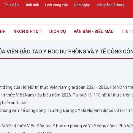
Thư viện
Hình ảnh
Lịch công tác
Lịch ngày
Lịch giảng đường
INH
NKCH & HTQT
DỊCH VỤ
VĂN BẢN - BIỂU MẪU
TIN T
CỦA VIỆN ĐÀO TẠO Y HỌC DỰ PHÒNG VÀ Y TẾ CÔNG CỘ
động của Hội Nữ trí thức Việt Nam giai đoạn 2021–2026, Hội Nữ trí th
trí thức Việt Nam tiêu biểu năm 2026. Tại buổi lễ, 118 nữ trí thức trên 
 hiến xuất sắc.
phòng và Y tế công cộng, Trường Đại học Y Hà Nội vinh dự có 03 nữ trí 
 hội Nữ trí thức Viện Đào tạo Y học dự phòng và Y tế công cộng; Phó Vi