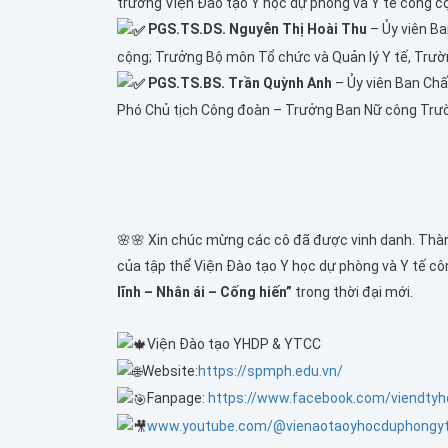
trưởng Viện Đào tạo Y học dự phòng và Y tế công cộ
PGS.TS.DS. Nguyễn Thị Hoài Thu
– Ủy viên Ba
cộng; Trưởng Bộ môn Tổ chức và Quản lý Y tế, Trườn
PGS.TS.BS. Trần Quỳnh Anh
– Ủy viên Ban Chấ
Phó Chủ tịch Công đoàn – Trưởng Ban Nữ công Trườ
🌸🌸 Xin chúc mừng các cô đã được vinh danh. Thàn
của tập thể Viện Đào tạo Y học dự phòng và Y tế cô
lĩnh – Nhân ái – Cống hiến”
trong thời đại mới.
Viện Đào tạo YHDP & YTCC
Website:
https://spmph.edu.vn/
Fanpage:
https://www.facebook.com/viendtyh
www.youtube.com/@vienaotaoyhocduphongy