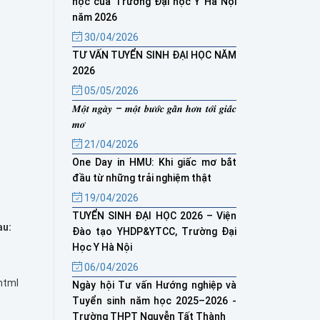
học của Trường Đại học Y Hà Nội
năm 2026
30/04/2026
TƯ VẤN TUYỂN SINH ĐẠI HỌC NĂM
2026
05/05/2026
𝑴𝒐̣̂𝒕 𝒏𝒈𝒂̀𝒚 – 𝒎𝒐̣̂𝒕 𝒃𝒖̛𝒐̛́𝒄 𝒈𝒂̂̀𝒏 𝒉𝒐̛𝒏 𝒕𝒐̛́𝒊 𝒈𝒊𝒂̂́𝒄
𝒎𝒐̛
21/04/2026
One Day in HMU: Khi giấc mơ bắt
đầu từ những trải nghiệm thật
19/04/2026
TUYỂN SINH ĐẠI HỌC 2026 – Viện
au:
Đào tạo YHDP&YTCC, Trường Đại
Học Y Hà Nội
06/04/2026
html
Ngày hội Tư vấn Hướng nghiệp và
Tuyển sinh năm học 2025–2026 -
Trường THPT Nguyễn Tất Thành