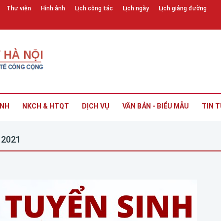
Thư viện
Hình ảnh
Lịch công tác
Lịch ngày
Lịch giảng đường
INH
NKCH & HTQT
DỊCH VỤ
VĂN BẢN - BIỂU MẪU
TIN T
m 2021