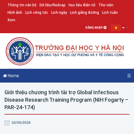
Thông tin cán bộ
Dữ liệu/Redcap
Học liệu điện tử
Thư viện
Hình ảnh
Lịch công tác
Lịch ngày
Lịch giảng đường
Lịch tuần
Xem
ĐĂNG NHẬP
Home
☰
Giới thiệu chương trình tài trợ Global Infectious
Disease Research Training Program (NIH Fogarty –
PAR-24-174)
24/06/2026