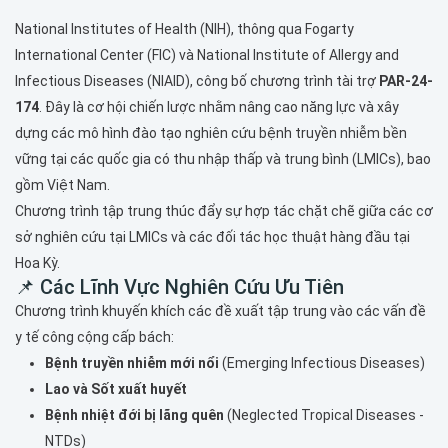
National Institutes of Health (NIH), thông qua Fogarty
International Center (FIC) và National Institute of Allergy and
Infectious Diseases (NIAID), công bố chương trình tài trợ
PAR-24-
174
. Đây là cơ hội chiến lược nhằm nâng cao năng lực và xây
dựng các mô hình đào tạo nghiên cứu bệnh truyền nhiễm bền
vững tại các quốc gia có thu nhập thấp và trung bình (LMICs), bao
gồm Việt Nam.
Chương trình tập trung thúc đẩy sự hợp tác chặt chẽ giữa các cơ
sở nghiên cứu tại LMICs và các đối tác học thuật hàng đầu tại
Hoa Kỳ.
📌 Các Lĩnh Vực Nghiên Cứu Ưu Tiên
Chương trình khuyến khích các đề xuất tập trung vào các vấn đề
y tế công cộng cấp bách:
Bệnh truyền nhiễm mới nổi
(Emerging Infectious Diseases)
Lao và Sốt xuất huyết
Bệnh nhiệt đới bị lãng quên
(Neglected Tropical Diseases -
NTDs)