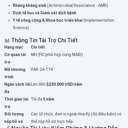
Kháng kháng sinh
(Antimicrobial Resistance - AMR)
Dịch tễ học và Giám sát dịch bệnh
Y tế công cộng & Khoa học triển khai
(Implementation
Science)
📊 Thông Tin Tài Trợ Chi Tiết
Hạng mục
Chi tiết
Cơ quan tài
NIH (FIC phối hợp cùng NIAID)
trợ
Mã chương
PAR-24-174
trình
Ngân sách tối
Lên đến
$230.000 USD/năm
đa
Thời gian tài
Tối đa
5 năm
trợ
Đối tượng
Các tổ chức, đơn vị ngoài Hoa Kỳ (đủ điều kiện) có
nộp hồ sơ
thể nộp hồ sơ trực tiếp.