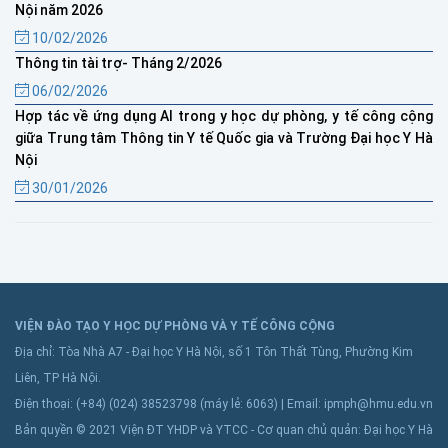
Nội năm 2026
10/02/2026
Thông tin tài trợ- Tháng 2/2026
06/02/2026
Hợp tác về ứng dụng AI trong y học dự phòng, y tế công cộng
giữa Trung tâm Thông tin Y tế Quốc gia và Trường Đại học Y Hà
Nội
30/01/2026
VIỆN ĐÀO TẠO Y HỌC DỰ PHÒNG VÀ Y TẾ CÔNG CỘNG
Địa chỉ: Tòa Nhà A7 - Đại học Y Hà Nội, số 1 Tôn Thất Tùng, Phường Kim
Liên, TP Hà Nội.
Điện thoại: (+84) (024) 38523798 (máy lẻ: 6063) | Email: ipmph@hmu.edu.vn
Bản quyền © 2021 Viện ĐT YHDP và YTCC - Cơ quan chủ quản: Đại học Y Hà