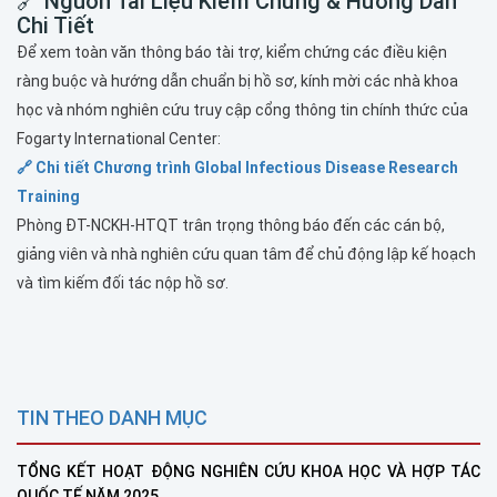
🔗 Nguồn Tài Liệu Kiểm Chứng & Hướng Dẫn
Chi Tiết
Để xem toàn văn thông báo tài trợ, kiểm chứng các điều kiện
ràng buộc và hướng dẫn chuẩn bị hồ sơ, kính mời các nhà khoa
học và nhóm nghiên cứu truy cập cổng thông tin chính thức của
Fogarty International Center:
🔗 Chi tiết Chương trình Global Infectious Disease Research
Training
Phòng ĐT-NCKH-HTQT trân trọng thông báo đến các cán bộ,
giảng viên và nhà nghiên cứu quan tâm để chủ động lập kế hoạch
và tìm kiếm đối tác nộp hồ sơ.
TIN THEO DANH MỤC
TỔNG KẾT HOẠT ĐỘNG NGHIÊN CỨU KHOA HỌC VÀ HỢP TÁC
QUỐC TẾ NĂM 2025